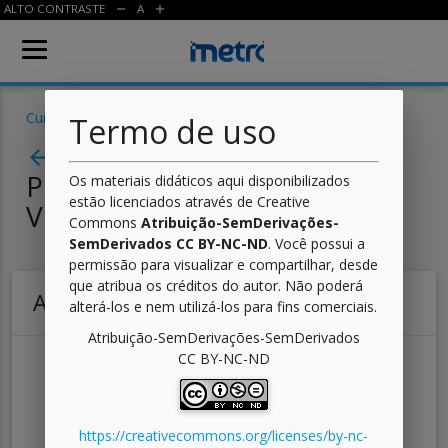
ALTO CONTRASTE
A
remove
add
Cursos
/
Redes de Computadores
/
Data Center
/ Aula
Termo de uso
Aula 06 - Tecnologias de
arrow_back
Processamento e
Os materiais didáticos aqui disponibilizados
estão licenciados através de Creative
Virtualização
Commons
Atribuição-SemDerivações-
SemDerivados CC BY-NC-ND
. Você possui a
permissão para visualizar e compartilhar, desde
que atribua os créditos do autor. Não poderá
Atividade 02
alterá-los e nem utilizá-los para fins comerciais.
Atribuição-SemDerivações-SemDerivados
CC BY-NC-ND
O que é um
hypervisor
?
Qual a diferença entre virtualização completa e
paravirtualização?
https://creativecommons.org/licenses/by-nc-