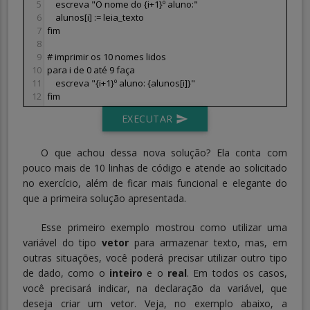
5
escreva "O nome do {i+1}º aluno:"
6
    alunos[i] := leia_texto
7
fim
8
9
# imprimir os 10 nomes lidos
10
para i de 0 até 9 faça
11
    escreva "{i+1}º aluno: {alunos[i]}"
12
fim
EXECUTAR
send
O que achou dessa nova solução? Ela conta com
pouco mais de 10 linhas de código e atende ao solicitado
no exercício, além de ficar mais funcional e elegante do
que a primeira solução apresentada.
Esse primeiro exemplo mostrou como utilizar uma
variável do tipo
vetor
para armazenar texto, mas, em
outras situações, você poderá precisar utilizar outro tipo
de dado, como o
inteiro
e o
real
. Em todos os casos,
você precisará indicar, na declaração da variável, que
deseja criar um vetor. Veja, no exemplo abaixo, a