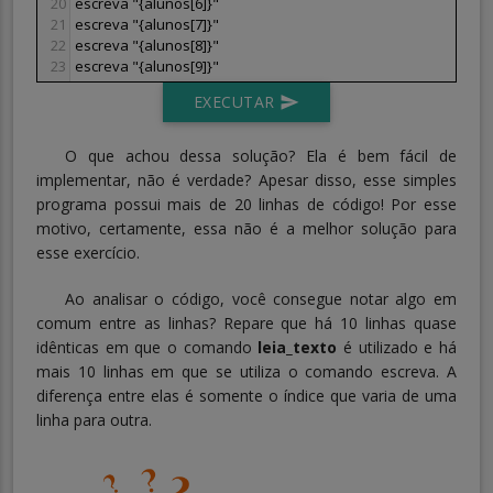
20
escreva "{alunos[6]}"
21
escreva "{alunos[7]}"
22
escreva "{alunos[8]}"
23
escreva "{alunos[9]}"
EXECUTAR
send
O que achou dessa solução? Ela é bem fácil de
implementar, não é verdade? Apesar disso, esse simples
programa possui mais de 20 linhas de código! Por esse
motivo, certamente, essa não é a melhor solução para
esse exercício.
Ao analisar o código, você consegue notar algo em
comum entre as linhas? Repare que há 10 linhas quase
idênticas em que o comando
leia_texto
é utilizado e há
mais 10 linhas em que se utiliza o comando escreva. A
diferença entre elas é somente o índice que varia de uma
linha para outra.