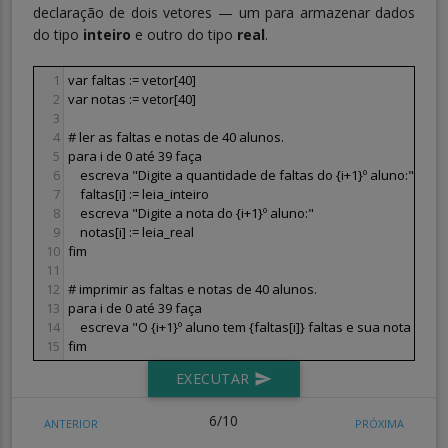
declaração de dois vetores — um para armazenar dados
do tipo
inteiro
e outro do tipo
real
.
1
var faltas := vetor[40]
2
var notas := vetor[40]
3
4
# ler as faltas e notas de 40 alunos.
5
para i de 0 até 39 faça
6
escreva "Digite a quantidade de faltas do {i+1}º aluno:"
7
    faltas[i] := leia_inteiro
8
    escreva "Digite a nota do {i+1}º aluno:"
9
    notas[i] := leia_real
10
fim
11
12
# imprimir as faltas e notas de 40 alunos.
13
para i de 0 até 39 faça
14
    escreva "O {i+1}º aluno tem {faltas[i]} faltas e sua nota é {not
15
fim
EXECUTAR
send
6/10
ANTERIOR
PRÓXIMA