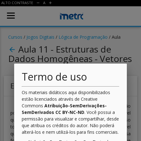
ALTO CONTRASTE
A
remove
add
Cursos
/
Jogos Digitais
/
Lógica de Programação
/ Aula
Aula 11 - Estruturas de
arrow_back
Dados Homogêneas - Vetores
Termo de uso
Estruturas de Dados Homogêneas
Os materiais didáticos aqui disponibilizados
estão licenciados através de Creative
Commons
Atribuição-SemDerivações-
Você deve ter reparado que o exercício anterior não
SemDerivados CC BY-NC-ND
. Você possui a
possui uma solução trivial. E se tivéssemos uma variável
permissão para visualizar e compartilhar, desde
que permitisse armazenar vários valores? Será que isso
que atribua os créditos do autor. Não poderá
tornaria a solução mais fácil? Imagine uma única variável
alterá-los e nem utilizá-los para fins comerciais.
que armazena vários valores ao mesmo tempo! Dessa
forma, quando fosse necessário criar um algoritmo que