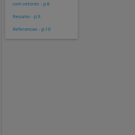
com vetores - p.8
resumo - p.9
referencias - p.10