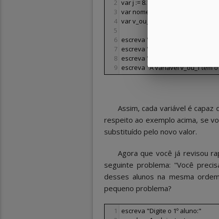
2
var j := 8.1
3
var nome := "Meu texto"
4
var v_ou_f := verdadeiro
5
6
escreva "O valor de i é {i} e é in
7
escreva "O valor de j é {j} e é re
8
escreva "Já o texto da variável 
9
escreva "A variável v_ou_f tem o 
Assim, cada variável é capaz 
respeito ao exemplo acima, se voc
substituído pelo novo valor.
Agora que você já revisou r
seguinte problema: "Você preci
desses alunos na mesma ordem 
pequeno problema?
1
escreva "Digite o 1º aluno:"