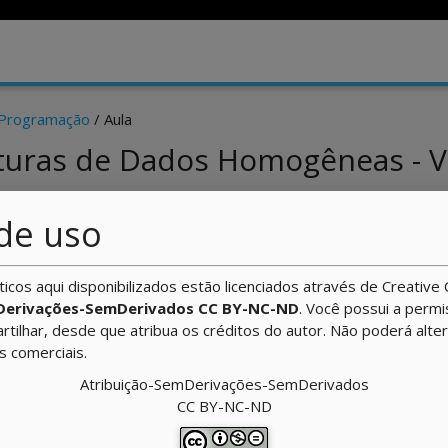
 Programação
/ Aula
uturas de Dados Homogêneas - 
de uso
 Os tipos de variáveis
ticos aqui disponibilizados estão licenciados através de Creati
Derivações-SemDerivados CC BY-NC-ND
. Você possui a perm
isciplina, que na construção de programas utiliza-se variáveis
artilhar, desde que atribua os créditos do autor. Não poderá alte
geralmente, é do tipo inteiro, real, cadeia de caracteres
ns comerciais.
o ou falso). Viu, também, que cada uma das variáveis pode
Atribuição-SemDerivações-SemDerivados
 Veja o código abaixo:
CC BY-NC-ND