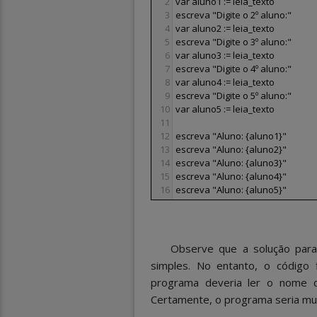
2
var aluno1 := leia_texto
3
escreva "Digite o 2º aluno:"
4
var aluno2 := leia_texto
5
escreva "Digite o 3º aluno:"
6
var aluno3 := leia_texto
7
escreva "Digite o 4º aluno:"
8
var aluno4 := leia_texto
9
escreva "Digite o 5º aluno:"
10
var aluno5 := leia_texto
11
12
escreva "Aluno: {aluno1}"
13
escreva "Aluno: {aluno2}"
14
escreva "Aluno: {aluno3}"
15
escreva "Aluno: {aluno4}"
16
escreva "Aluno: {aluno5}"
Observe que a solução par
simples. No entanto, o código
programa deveria ler o nome 
Certamente, o programa seria mui