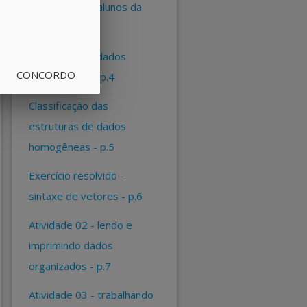
atividade 01 - alunos da
turma - p.3
estruturas de dados
CONCORDO
homogêneas - p.4
classificação das
estruturas de dados
homogêneas - p.5
exercício resolvido -
sintaxe de vetores - p.6
atividade 02 - lendo e
imprimindo dados
organizados - p.7
atividade 03 - trabalhando