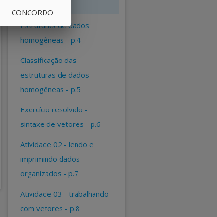
da turma - p.3
CONCORDO
estruturas de dados
homogêneas - p.4
classificação das
estruturas de dados
homogêneas - p.5
exercício resolvido -
sintaxe de vetores - p.6
atividade 02 - lendo e
imprimindo dados
organizados - p.7
atividade 03 - trabalhando
com vetores - p.8