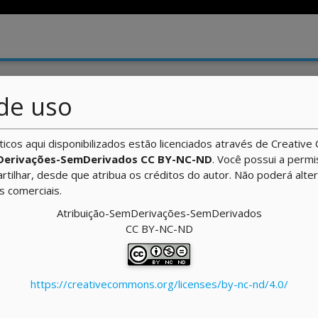
 Programação
/ Aula
de uso
uturas de Dados Homogêneas - 
ticos aqui disponibilizados estão licenciados através de Creati
Derivações-SemDerivados CC BY-NC-ND
. Você possui a perm
artilhar, desde que atribua os créditos do autor. Não poderá alte
ns comerciais.
Atribuição-SemDerivações-SemDerivados
CC BY-NC-ND
e leia 10 nomes de alunos e, após ler todos os nomes,
e foram lidos.
https://creativecommons.org/licenses/by-nc-nd/4.0/