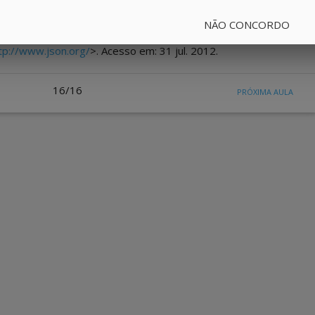
ssamento de XML em AJAX
. Disponível em:
ax-process-xml.php
>. Acesso em: 31 jul. 2012.
NÃO CONCORDO
tp://www.json.org/
>. Acesso em: 31 jul. 2012.
16/16
PRÓXIMA AULA