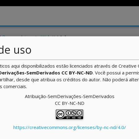
/
Desenvolvimento Web II
/ Aula
de uso
 Interação com o Servidor
ticos aqui disponibilizados estão licenciados através de Creati
Derivações-SemDerivados CC BY-NC-ND
. Você possui a perm
artilhar, desde que atribua os créditos do autor. Não poderá alte
ns comerciais.
Atribuição-SemDerivações-SemDerivados
 XML para JSON
. Disponível em:
CC BY-NC-ND
to_json.html
>. Acesso em: 31 jul. 2012.
mal do JSON (RFC 4627)
. Disponível em:
7
>. Acesso em: 31 jul. 2012.
https://creativecommons.org/licenses/by-nc-nd/4.0/