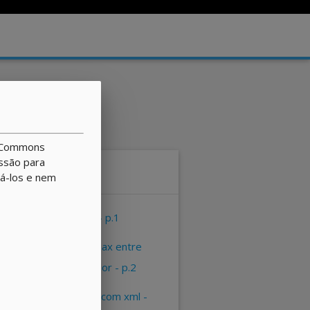
ve Commons
issão para
Sumário
rá-los e nem
apresentação - p.1
comunicação ajax entre
cliente e servidor - p.2
utilizando ajax com xml -