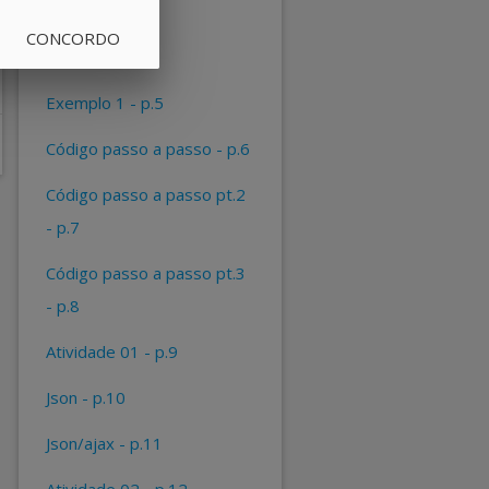
p.3
CONCORDO
xml dom - p.4
exemplo 1 - p.5
código passo a passo - p.6
código passo a passo pt.2
- p.7
código passo a passo pt.3
- p.8
atividade 01 - p.9
json - p.10
json/ajax - p.11
atividade 02 - p.12