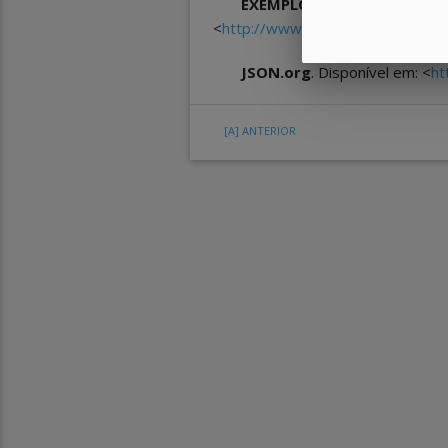
EXEMPLO de proce
<
http://www.captain.at/howto-aj
JSON.org
. Disponível em: <
ht
[A]
ANTERIOR