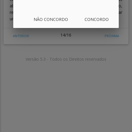
abordagens possui vantagens e desvantagens, por isso,
resta a você decidir em que situações é melhor utilizar
uma ou outra abordagem.
NÃO CONCORDO
CONCORDO
14/16
ANTERIOR
PRÓXIMA
Versão 5.3 - Todos os Direitos reservados