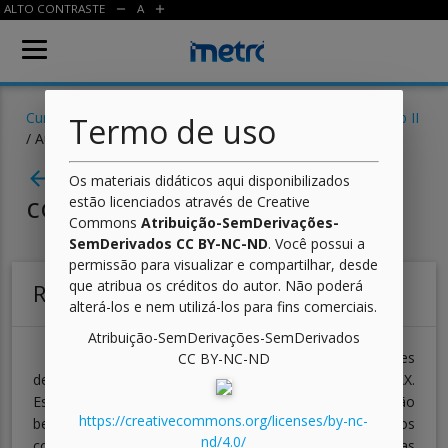
ALTO CONTRASTE
A
remove
add
Cursos
/
Informática para Internet
/
Desenvolvimento Web II
Termo de uso
/ Aula
Aula 06 - AJAX: Interação
arrow_back
Os materiais didáticos aqui disponibilizados
com o Servidor
estão licenciados através de Creative
Commons
Atribuição-SemDerivações-
SemDerivados CC BY-NC-ND
. Você possui a
permissão para visualizar e compartilhar, desde
que atribua os créditos do autor. Não poderá
Resumo
alterá-los e nem utilizá-los para fins comerciais.
Atribuição-SemDerivações-SemDerivados
Nesta aula, você aprendeu duas maneiras diferentes
CC BY-NC-ND
de enviar e receber dados do servidor a partir do AJAX.
Esses modelos foram o XML e JSON. Ambos modelos são
https://creativecommons.org/licenses/by-nc-
bem populares e permitem o transporte de objetos
nd/4.0/
complexos de maneira bem definida. Cada uma dessas