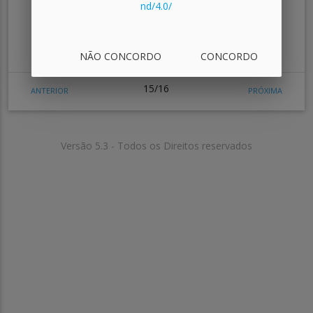
nd/4.0/
Baseado na analise dos exemplos e atividades
desta aula, apresente sua opinião sobre qual
dos dois formatos é melhor, XML ou JSON.
Justifique sua resposta.
NÃO CONCORDO
CONCORDO
15/16
ANTERIOR
PRÓXIMA
Versão 5.3 - Todos os Direitos reservados