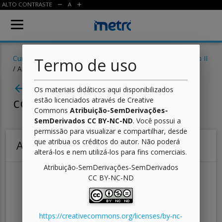
ALTO CONTRASTE
A
remove
add
Cursos
/
Informática para Internet
/
Desenvolvimento Web II
Termo de uso
/ Aula
Aula 06 - AJAX: Interação
arrow_back
Os materiais didáticos aqui disponibilizados
com o Servidor
estão licenciados através de Creative
Commons
Atribuição-SemDerivações-
SemDerivados CC BY-NC-ND
. Você possui a
permissão para visualizar e compartilhar, desde
que atribua os créditos do autor. Não poderá
Autoavaliação
alterá-los e nem utilizá-los para fins comerciais.
Atribuição-SemDerivações-SemDerivados
Faça um resumo sobre o formato XML e como
CC BY-NC-ND
ele pode ser usado via AJAX.
Faça um resumo sobre o formato JSON e como
ele pode ser usado via AJAX.
https://creativecommons.org/licenses/by-nc-