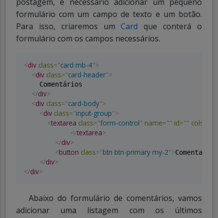
postagem, é necessário adicionar um pequeno
formulário com um campo de texto e um botão.
Para isso, criaremos um
Card
que conterá o
formulário com os campos necessários.
<
div
class
=
"
card mb-4
"
>
<
div
class
=
"
card-header
"
>
    Comentários

</
div
>
<
div
class
=
"
card-body
"
>
<
div
class
=
"
input-group
"
>
<
textarea
class
=
"
form-control
"
name
=
"
"
id
=
"
"
cols
=
"
30
</
textarea
>
</
div
>
<
button
class
=
"
btn btn-primary my-2
"
>
</
b
Comentar
</
div
>
</
div
>
Abaixo do formulário de comentários, vamos
adicionar uma listagem com os últimos