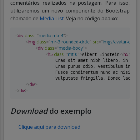
comentários realizados na postagem. Para isso,
utilizaremos um novo componente do Bootstrap
chamado de
Media List
. Veja no código abaixo:
<
div
class
=
"
media mb-4
"
>
<
img
class
=
"
mr-3 rounded-circle
"
src
=
"
imgs/avatar-einste
<
div
class
=
"
media-body
"
>
<
h5
class
=
"
mt-0
"
>
</
h5
>
Albert Einstein
                Cras sit amet nibh libero, in grav
                Cras purus odio, vestibulum in vul
                Fusce condimentum nunc ac nisi

                vulputate fringilla. Donec lacinia
</
div
>
</
div
>
Download
do exemplo
Clique aqui para download