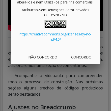
alterá-los e nem utilizá-los para fins comerciais.
Atribuição-SemDerivações-SemDerivados
CC BY-NC-ND
https://creativecommons.org/licenses/by-nc-
nd/4.0/
Nesta videoaula, iremos incrementar o
conteúdo da postagem do
blog
adicionando vídeos
NÃO CONCORDO
CONCORDO
e tabelas. Além disso, ao final da postagem,
adicionaremos uma seção de comentários.
Acompanhe a videoaula para compreender
todo o processo de construção. Nas próximas
seções alguns trechos de códigos produzidos
serão destacados.
Ajustes no Breadcrumb