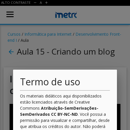
ALTO CONTRASTE
A
remove
add
Cursos
/
Informática para Internet
/
Desenvolvimento Front-
end I
/ Aula
Aula 15 - Criando um blog
arrow_back
Incrementando o
Termo de uso
conteúdo
Os materiais didáticos aqui disponibilizados
estão licenciados através de Creative
Commons
Atribuição-SemDerivações-
SemDerivados CC BY-NC-ND
. Você possui a
permissão para visualizar e compartilhar, desde
que atribua os créditos do autor. Não poderá