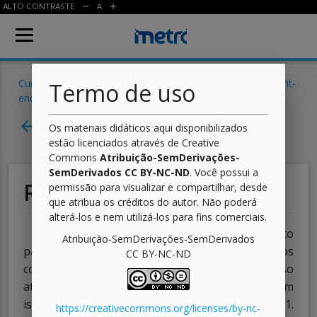
ALTO CONTRASTE
A
remove
add
Cursos
/
Informática para Internet
/
Desenvolvimento Front-
Termo de uso
end I
/ Aula
Aula 15 - Criando um blog
arrow_back
Os materiais didáticos aqui disponibilizados
estão licenciados através de Creative
Commons
Atribuição-SemDerivações-
SemDerivados CC BY-NC-ND
. Você possui a
Resumo
permissão para visualizar e compartilhar, desde
que atribua os créditos do autor. Não poderá
alterá-los e nem utilizá-los para fins comerciais.
Nesta aula, você viu um exemplo completo
Atribuição-SemDerivações-SemDerivados
passo a passo de como utilizar, na prática, os
CC BY-NC-ND
conhecimentos adquiridos durante todo o curso
através da construção do
layout
de um
blog
. Com
isso, você conclui o curso de Front-End 1.
https://creativecommons.org/licenses/by-nc-