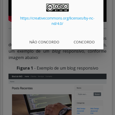
https://creativecommons.org/licenses/by-nc-
nd/4.0/
Nesta aula, iremos praticar os conceitos vistos
NÃO CONCORDO
CONCORDO
durante o curso. Para isso, iremos criar, do zero,
um exemplo de um
blog
responsivo, conforme
imagem abaixo:
Figura 1
- Exemplo de um blog responsivo