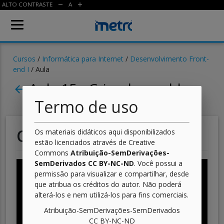
ALTO CONTRASTE
A
remove
add
Cursos
/
Informática para Internet
/
Desenvolvimento Front-
end I
/ Aula
Aula 15 - Criando um blog
arrow_back
Termo de uso
O que vamos fazer?
Os materiais didáticos aqui disponibilizados
estão licenciados através de Creative
Commons
Atribuição-SemDerivações-
SemDerivados CC BY-NC-ND
. Você possui a
permissão para visualizar e compartilhar, desde
que atribua os créditos do autor. Não poderá
alterá-los e nem utilizá-los para fins comerciais.
Atribuição-SemDerivações-SemDerivados
CC BY-NC-ND