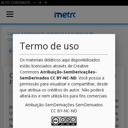
ALTO CONTRASTE
A
remove
add
Cursos
/
Automação Industrial
/
Arquitetura de
Computadores
/ Aula
Termo de uso
Aula 03 - Memórias
arrow_back
Os materiais didáticos aqui disponibilizados
estão licenciados através de Creative
Commons
Atribuição-SemDerivações-
Classificação quanto ao Tamanho e
SemDerivados CC BY-NC-ND
. Você possui a
Funcionalidade
permissão para visualizar e compartilhar, desde
que atribua os créditos do autor. Não poderá
alterá-los e nem utilizá-los para fins comerciais.
Devido à tecnologia de fabricação, as memórias
Atribuição-SemDerivações-SemDerivados
possuem diferentes preços (normalmente calculados em
CC BY-NC-ND
US$/bits) e desempenhos: quanto mais cara é a memória,
mais rápida ela é. Como normalmente o desempenho é
fator crucial em sistemas computacionais, estes