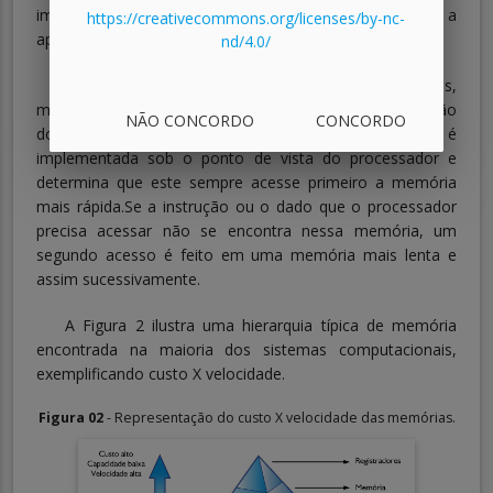
implementam uma hierarquia de memória, de modo a
https://creativecommons.org/licenses/by-nc-
aproveitar ao máximo o desempenho oferecido por elas.
nd/4.0/
A hierarquia é necessária porque, devido aos custos,
memórias mais caras são menos usadas na construção
NÃO CONCORDO
CONCORDO
dos sistemas computacionais. A hierarquia é
implementada sob o ponto de vista do processador e
determina que este sempre acesse primeiro a memória
mais rápida.Se a instrução ou o dado que o processador
precisa acessar não se encontra nessa memória, um
segundo acesso é feito em uma memória mais lenta e
assim sucessivamente.
A Figura 2 ilustra uma hierarquia típica de memória
encontrada na maioria dos sistemas computacionais,
exemplificando custo X velocidade.
Figura 02
- Representação do custo X velocidade das memórias.