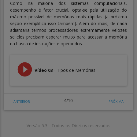
Como na maioria dos sistemas computacionais,
desempenho é fator crucial, opta-se pela utilização do
máximo possível de memórias mais rápidas (a próxima
seção exemplifica isso também). Além do mais, de nada
adiantaria termos processadores extremamente velozes
se eles precisam esperar muito para acessar a memória
na busca de instruções e operandos.
play_circle_filled
Vídeo 03
- Tipos de Memórias
4/10
ANTERIOR
PRÓXIMA
Versão 5.3 - Todos os Direitos reservados