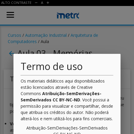
ALTO CONTRASTE
A
remove
add
Cursos
/
Automação Industrial
/
Arquitetura de
Computadores
/ Aula
Aula 03 - Memórias
arrow_back
Termo de uso
Tipos de Memórias
Os materiais didáticos aqui disponibilizados
estão licenciados através de Creative
Commons
Atribuição-SemDerivações-
As memórias podem ser classificadas quanto ao seu
SemDerivados CC BY-NC-ND
. Você possui a
tipo em relação à característica de volatilidade que
permissão para visualizar e compartilhar, desde
possuem. Diz-se que uma memória é:
que atribua os créditos do autor. Não poderá
alterá-los e nem utilizá-los para fins comerciais.
Volátil:
quando seu conteúdo é perdido ou apagado
Atribuição-SemDerivações-SemDerivados
assim que a energia é cortada. Nesse caso, a memória