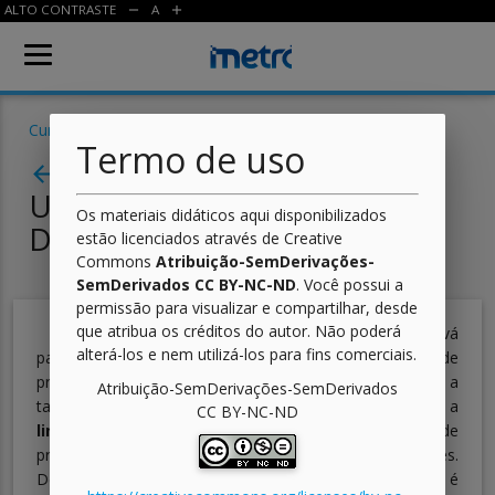
ALTO CONTRASTE
A
remove
add
Cursos
/
Jogos Digitais
/
Lógica de Programação
/ Aula
Termo de uso
Aula 01 - Olá, Mundo! -
arrow_back
Uma Introdução Ao Mundo
Os materiais didáticos aqui disponibilizados
Da Programação
estão licenciados através de Creative
Commons
Atribuição-SemDerivações-
SemDerivados CC BY-NC-ND
. Você possui a
permissão para visualizar e compartilhar, desde
que atribua os créditos do autor. Não poderá
Agora que você já sabe estruturar seus algoritmos, vá
alterá-los e nem utilizá-los para fins comerciais.
para o próximo passo: conheça a linguagem de
programação a ser utilizada para dizer ao computador a
Atribuição-SemDerivações-SemDerivados
tarefa que ele deve realizar! Para isso, você utilizará a
CC BY-NC-ND
linguagem Potigol
, que é uma linguagem de
programação em português, voltada para iniciantes.
Devido a seus comandos serem em português, essa é