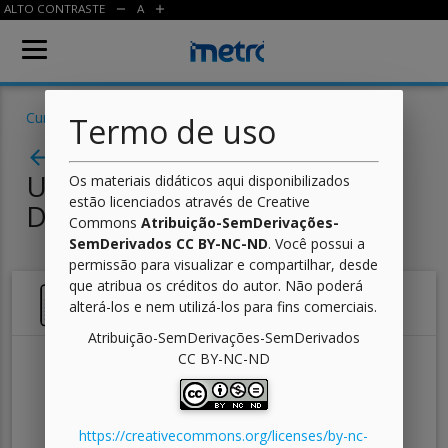
ALTO CONTRASTE
A
remove
add
Cursos
/
Jogos Digitais
/
Lógica de Programação
/ Aula
Termo de uso
Aula 01 - Olá, Mundo! -
arrow_back
Uma Introdução Ao Mundo
Os materiais didáticos aqui disponibilizados
estão licenciados através de Creative
Da Programação
Commons
Atribuição-SemDerivações-
SemDerivados CC BY-NC-ND
. Você possui a
permissão para visualizar e compartilhar, desde
que atribua os créditos do autor. Não poderá
Atividade 01
alterá-los e nem utilizá-los para fins comerciais.
Atribuição-SemDerivações-SemDerivados
CC BY-NC-ND
Escreva o algoritmo necessário para organizar
o seu quarto e o de seu(s) irmão(s)/irmã(s).
Escreva os passos realizados para um
https://creativecommons.org/licenses/by-nc-
algoritmo que realizará a instalação de um