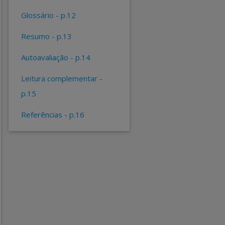
glossário - p.12
resumo - p.13
autoavaliação - p.14
leitura complementar -
p.15
referências - p.16