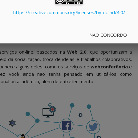
dela: um
profissional de Tecnologia da Informação (TI) de
https://creativecommons.org/licenses/by-nc-nd/4.0/
a sétima aula tem muito a ver com esse
preâmbulo
. Você irá
internet a serem utilizadas para otimizar sua
produtividade
,
NÃO CONCORDO
écnico semipresencial ou como futuro profissional de TI.
serviços on-line, baseados na
Web 2.0
, que oportunizam a
o da socialização, troca de ideias e trabalhos colaborativos.
 conhece alguns deles, como os serviços de
webconferência
e
lvez você ainda não tenha pensado em utilizá-los como
sional ou acadêmica, além de entretenimento.