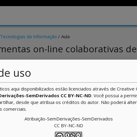
 Tecnologias da Informação
/ Aula
amentas on-line colaborativas d
de uso
ticos aqui disponibilizados estão licenciados através de Creati
Derivações-SemDerivados CC BY-NC-ND
. Você possui a perm
ca a metade desta disciplina!
artilhar, desde que atribua os créditos do autor. Não poderá alte
ns comerciais.
urso? Aprendendo bastante? Está conseguindo gerenciar bem
dático, as atividades virtuais e os encontros presenciais?
Atribuição-SemDerivações-SemDerivados
ncia (EaD) sua
autonomia
é fundamental! Procure sempre ir
CC BY-NC-ND
e e troque ideias com seus colegas. Tais ações favorecem não