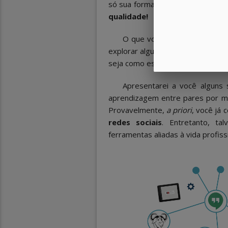
só sua formação, mas o produto 
qualidade!
O que você vai estudar nest
explorar algumas ferramentas da 
seja como estudante de um curso t
Apresentarei a você alguns 
aprendizagem entre pares por mei
Provavelmente,
a priori
, você já
redes sociais
. Entretanto, ta
ferramentas aliadas à vida profis