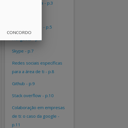
webconferência - p.3
appear.in - p.4
big blue button - p.5
CONCORDO
hangouts - p.6
skype - p.7
redes sociais específicas
para a área de ti - p.8
github - p.9
stack overflow - p.10
colaboração em empresas
de ti: o caso da google -
p.11