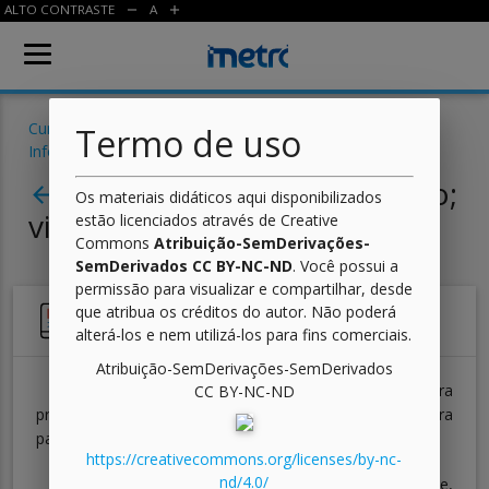
ALTO CONTRASTE
A
remove
add
Cursos
/
Eletrônica
/
Introdução às Tecnologias da
Termo de uso
Informação
/ Aula
Aula 06 - Navegar é preciso;
arrow_back
Os materiais didáticos aqui disponibilizados
viver não é preciso
estão licenciados através de Creative
Commons
Atribuição-SemDerivações-
SemDerivados CC BY-NC-ND
. Você possui a
permissão para visualizar e compartilhar, desde
que atribua os créditos do autor. Não poderá
Glossário
alterá-los e nem utilizá-los para fins comerciais.
Atribuição-SemDerivações-SemDerivados
Metáfora:
Figura de linguagem utilizada para
CC BY-NC-ND
promover transferência de significado de uma palavra
para outra por meio de uma comparação não explícita.
https://creativecommons.org/licenses/by-nc-
nd/4.0/
Enfadonhos:
O mesmo que chato, entediante,