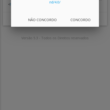
nd/4.0/
<
https://support.google.com
>. Acesso em: 14 set. 2018.
11/11
ANTERIOR
PRÓXIMA AULA
NÃO CONCORDO
CONCORDO
Versão 5.3 - Todos os Direitos reservados