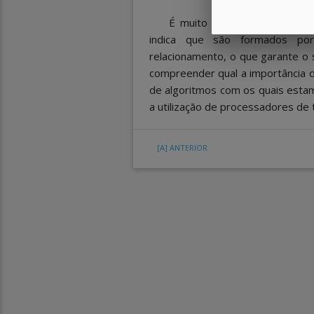
É muito importante perceb
indica que são formados po
relacionamento, o que garante o
compreender qual a importância 
de algoritmos com os quais estam
a utilização de processadores de t
[A]
ANTERIOR