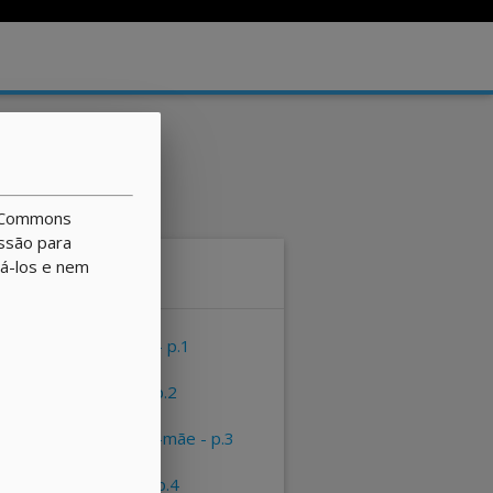
utadores
ve Commons
issão para
rá-los e nem
Sumário
apresentação - p.1
a placa-mãe - p.2
tipos de placa-mãe - p.3
atividade 01 - p.4