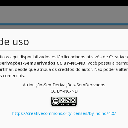
quitetura de Computadores
/ Aula
de uso
ca-mãe e Componentes de Comp
ticos aqui disponibilizados estão licenciados através de Creati
Derivações-SemDerivados CC BY-NC-ND
. Você possui a perm
artilhar, desde que atribua os créditos do autor. Não poderá alte
ns comerciais.
Atribuição-SemDerivações-SemDerivados
inal de nosso curso sobre arquitetura de computadores. Para
CC BY-NC-ND
onsegue lembrar quais as funcionalidades de cada um dos
putacionais. Preste especial atenção em como esses
 como esse relacionamento proporciona a execução de
https://creativecommons.org/licenses/by-nc-nd/4.0/
 Além disso, relacione a execução de algoritmos com o
s rígidos, nas memórias e em placas de vídeo.