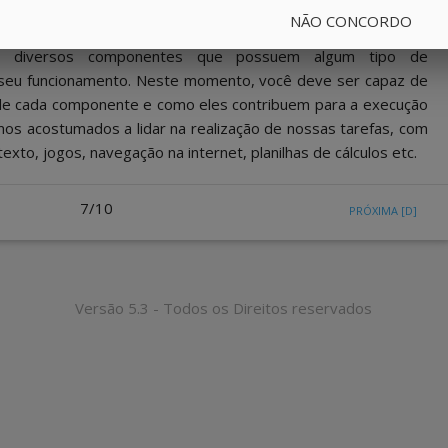
NÃO CONCORDO
er que computadores são compostos como sistemas e isso
r diversos componentes que possuem algum tipo de
 seu funcionamento. Neste momento, você deve ser capaz de
de cada componente e como eles contribuem para a execução
os acostumados a lidar na realização de nossas tarefas, com
exto, jogos, navegação na internet, planilhas de cálculos etc.
7/10
PRÓXIMA
[D]
Versão 5.3 - Todos os Direitos reservados