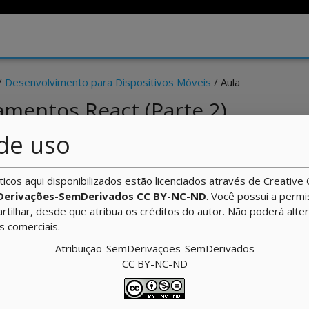
/
Desenvolvimento para Dispositivos Móveis
/ Aula
amentos React (Parte 2)
de uso
uário
ticos aqui disponibilizados estão licenciados através de Creati
Derivações-SemDerivados CC BY-NC-ND
. Você possui a perm
artilhar, desde que atribua os créditos do autor. Não poderá alte
ns comerciais.
Atribuição-SemDerivações-SemDerivados
CC BY-NC-ND