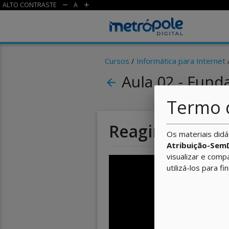
ALTO CONTRASTE
A
remove
add
Cursos
/
Informática para Internet
Aula 02 - Fund
arrow_back
Termo 
Reagindo ao us
Os materiais didá
Atribuição-Sem
visualizar e comp
utilizá-los para fi