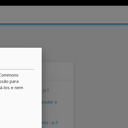
Sumário
ve Commons
issão para
rá-los e nem
apresentação - p.1
tentando encapsular a
lógica - p.2
class components - p.3