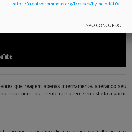
https://creativecommons.org/licenses/by-nc-nd/4.0/
NÃO CONCORDO
entes que reagem apenas internamente, alterando seu
omo criar um componente que altere seu estado a partir
 botão que, ao usuário clicar, o estado será alterado e o