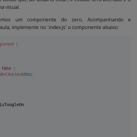
a visual.
aremos um componente do zero. Acompanhando e
ula, implemente no 'index.js' o componente abaixo:
ponent
{
false
}
dleClick
.
bind
(
this
)
isToogleOn
