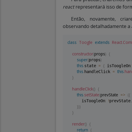
react
representará isso de form
Então, novamente, cri
observando detalhadamente a a
class
Toogle
extends
React
.
Com
constructor
(
props
)
{
super
(
)
props
this
.
=
{
:
state 
 isToogleOn
this
.
=
this
.
han
handleClick 
}
handleClick
(
)
{
this
.
setState
(
prevState
=>
(
{
:
!
.
      isToogleOn
prevState
}
)
)
}
render
(
)
{
return
(