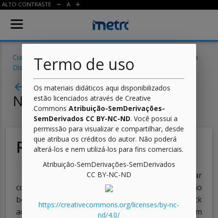
ALTO CONTRASTE
A
remove
add
Cursos
/
Informática para Internet
/
Desenvolvimento para
Termo de uso
Dispositivos Móveis
/ Aula
Aula 11 - Touchables e
arrow_back
Os materiais didáticos aqui disponibilizados
Navegação
estão licenciados através de Creative
Commons
Atribuição-SemDerivações-
SemDerivados CC BY-NC-ND
. Você possui a
permissão para visualizar e compartilhar, desde
que atribua os créditos do autor. Não poderá
Resumo
alterá-los e nem utilizá-los para fins comerciais.
Atribuição-SemDerivações-SemDerivados
Nesta aula, vimos como transformar
CC BY-NC-ND
componentes que não necessariamente são
botões em objetos clicáveis, com ou sem feedback
https://creativecommons.org/licenses/by-nc-
ao usuário. Ademais, vimos como estruturar um
nd/4.0/