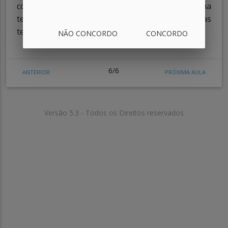
código para um aplicativo que possui mais de uma
tela, além de configurar a navegação entre as
telas.
NÃO CONCORDO
CONCORDO
6/6
ANTERIOR
PRÓXIMA AULA
Versão 5.3 - Todos os Direitos reservados