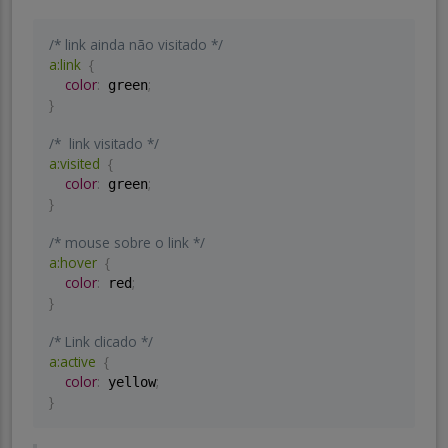
/* link ainda não visitado */
a:link
{
color
:
;
 green
}
/*  link visitado */
a:visited
{
color
:
;
 green
}
/* mouse sobre o link */
a:hover
{
color
:
;
 red
}
/* Link clicado */
a:active
{
color
:
;
 yellow
}