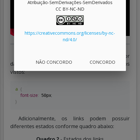
Atribuição-SemDerivações-SemDerivados
CC BY-NC-ND
https://creativecommons.org/licenses/by-nc-
nd/4.0/
Para estilizar os links, pode-se utilizar o seletor
NÃO CONCORDO
CONCORDO
da
tag
, similarmente aos outros exemplos
<a>
vistos:
a
{
font-size
:
;
 50px
}
Adicionalmente, os links podem possuir
diferentes estados conforme quadro abaixo:
Quadro 2
- Estados dos links