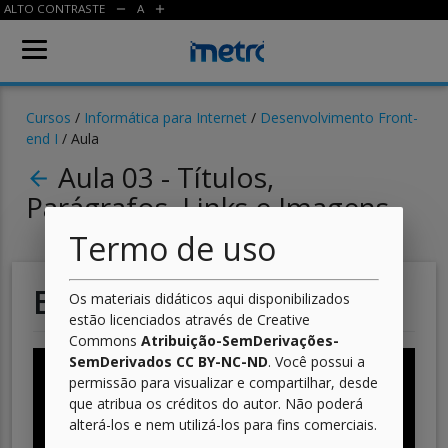
ALTO CONTRASTE
A
remove
add
Cursos
/
Informática para Internet
/
Desenvolvimento Front-
end I
/ Aula
Aula 03 - Títulos,
arrow_back
Parágrafos, Links e Imagens
Termo de uso
Estilizando links
Os materiais didáticos aqui disponibilizados
estão licenciados através de Creative
Commons
Atribuição-SemDerivações-
SemDerivados CC BY-NC-ND
. Você possui a
permissão para visualizar e compartilhar, desde
que atribua os créditos do autor. Não poderá
alterá-los e nem utilizá-los para fins comerciais.