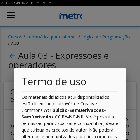
ALTO CONTRASTE
A
remove
add
Cursos
/
Informática para Internet
/
Lógica de Programação
/ Aula
Aula 03 - Expressões e
arrow_back
operadores
Termo de uso
Operadores Aritméticos e suas
Os materiais didáticos aqui disponibilizados
expressões
estão licenciados através de Creative
Commons
Atribuição-SemDerivações-
SemDerivados CC BY-NC-ND
. Você possui a
As expressões aritméticas são construídas utilizando-
permissão para visualizar e compartilhar, desde
se os operadores aritméticos, esses se assemelham aos
que atribua os créditos do autor. Não poderá
que são aplicados para realizar cálculos matemáticos. Nas
alterá-los e nem utilizá-los para fins comerciais.
expressões aritméticas são utilizados números e/ou