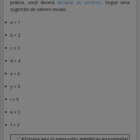
prática, você deverá
declarar as variáveis
. Segue uma
sugestão de valores iniciais:
a = 1
b = 2
c = 3
d = 4
x = 6
y = 3
i = 9
e = 2
f = 3
1
# Escreva aqui as expressões aritméticas apresentadas