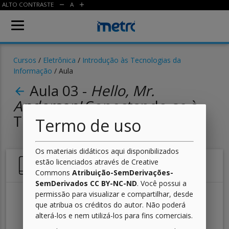
ALTO CONTRASTE
A
remove
add
Cursos
/
Eletrônica
/
Introdução às Tecnologias da
Informação
/ Aula
Aula 03 -
Hello, Mr.
arrow_back
Anderson!
Conectando-se à
TI.
Termo de uso
Os materiais didáticos aqui disponibilizados
estão licenciados através de Creative
Apresentação da Aula
Commons
Atribuição-SemDerivações-
SemDerivados CC BY-NC-ND
. Você possui a
permissão para visualizar e compartilhar, desde
que atribua os créditos do autor. Não poderá
alterá-los e nem utilizá-los para fins comerciais.