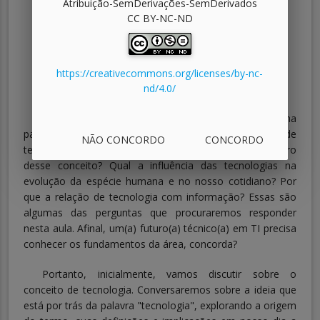
Atribuição-SemDerivações-SemDerivados
CC BY-NC-ND
https://creativecommons.org/licenses/by-nc-
nd/4.0/
Você já deve ter percebido que
tecnologia
é uma
palavra recorrente em nosso curso. Mas de que tipo de
NÃO CONCORDO
CONCORDO
tecnologia estamos falando? Há somente um gênero
desse conceito? Qual a influência das tecnologias na
evolução da espécie humana e no nosso cotidiano? Por
que a relação de tecnologia com informação? Essas são
algumas das perguntas que procuraremos responder
nesta aula. Afinal, um(a) futuro(a) técnico(a) em TI precisa
conhecer os fundamentos da área, concorda?
Portanto, inicialmente, vamos discutir sobre o
conceito de tecnologia. Conversaremos sobre a ideia que
está por trás da palavra "tecnologia", explorando a origem