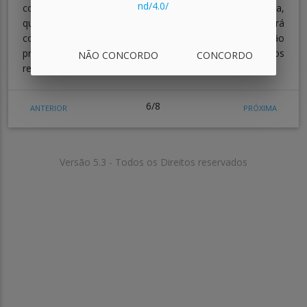
nd/4.0/
computacional. Isso significa dizer que, a partir de agora,
quando você for programar um computador, entenderá
como os dados são fornecidos à máquina, como são
processados e como os algoritmos nos mostram os
NÃO CONCORDO
CONCORDO
resultados das operações que executam.
6/8
ANTERIOR
PRÓXIMA
Versão 5.3 - Todos os Direitos reservados