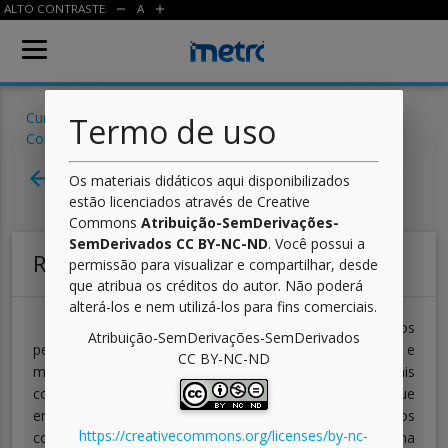
ALTO CONTRASTE
A
remove
add
Cursos
/
Automação Industrial
/
Arquitetura de
Termo de uso
Computadores
/ Aula
Aula 04 - Periféricos
arrow_back
Os materiais didáticos aqui disponibilizados
estão licenciados através de Creative
Commons
Atribuição-SemDerivações-
SemDerivados CC BY-NC-ND
. Você possui a
Resumo
permissão para visualizar e compartilhar, desde
que atribua os créditos do autor. Não poderá
alterá-los e nem utilizá-los para fins comerciais.
Nesta aula, você estudou os tipos de dispositivos
Atribuição-SemDerivações-SemDerivados
periféricos e o seu relacionamento com processadores e
CC BY-NC-ND
memórias, de modo a compor sistemas computacionais
completos. A partir deste momento, você consegue
entender quais são e por que são importantes os
https://creativecommons.org/licenses/by-nc-
componentes que formam qualquer sistema