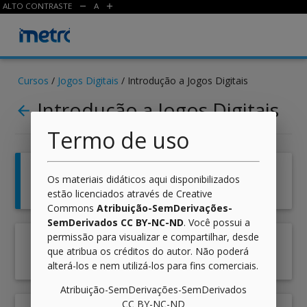
ALTO CONTRASTE
A
remove
add
Cursos
/
Jogos Digitais
/ Introdução a Jogos Digitais
Introdução a Jogos Digitais
arrow_back
Termo de uso
Os materiais didáticos aqui disponibilizados
0
Informações
estão licenciados através de Creative
Commons
Atribuição-SemDerivações-
SemDerivados CC BY-NC-ND
. Você possui a
permissão para visualizar e compartilhar, desde
que atribua os créditos do autor. Não poderá
1
Histórico dos Jogos Digitais
alterá-los e nem utilizá-los para fins comerciais.
Atribuição-SemDerivações-SemDerivados
CC BY-NC-ND