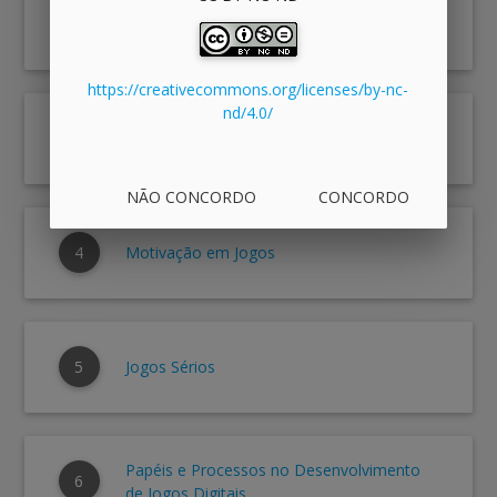
2
Taxonomia para Jogos
https://creativecommons.org/licenses/by-nc-
nd/4.0/
3
Cenário Atual dos Jogos
NÃO CONCORDO
CONCORDO
4
Motivação em Jogos
5
Jogos Sérios
Papéis e Processos no Desenvolvimento
6
de Jogos Digitais