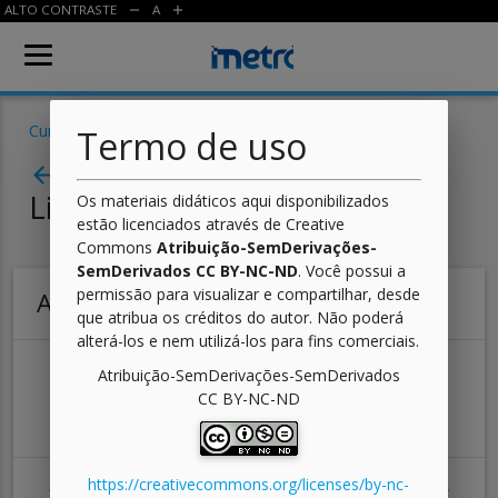
ALTO CONTRASTE
A
remove
add
Cursos
/
Jogos Digitais
/
Sistemas Operacionais
/ Aula
Termo de uso
Aula 03 - Por Dentro do
arrow_back
Linux – Parte 1
Os materiais didáticos aqui disponibilizados
estão licenciados através de Creative
Commons
Atribuição-SemDerivações-
SemDerivados CC BY-NC-ND
. Você possui a
permissão para visualizar e compartilhar, desde
Atividade 01
que atribua os créditos do autor. Não poderá
alterá-los e nem utilizá-los para fins comerciais.
Defina com suas palavras o que é o Linux.
Atribuição-SemDerivações-SemDerivados
CC BY-NC-ND
Na sua avaliação, quais foram as razões para o
grande sucesso desse projeto?
3/12
https://creativecommons.org/licenses/by-nc-
ANTERIOR
PRÓXIMA