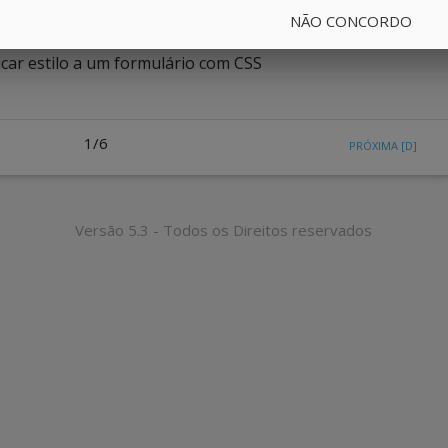
pais campos de entrada
NÃO CONCORDO
car estilo a um formulário com CSS
1/6
PRÓXIMA
[D]
Versão 5.3 - Todos os Direitos reservados