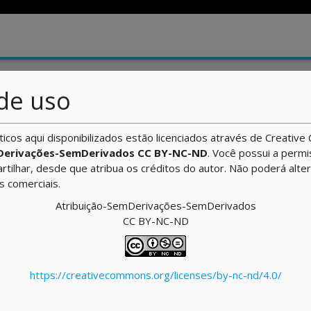
/
Desenvolvimento Front-end I
/ Aula
de uso
ulários
ticos aqui disponibilizados estão licenciados através de Creati
Derivações-SemDerivados CC BY-NC-ND
. Você possui a perm
artilhar, desde que atribua os créditos do autor. Não poderá alte
ns comerciais.
Atribuição-SemDerivações-SemDerivados
sobre como criar e estilizar formulários.
CC BY-NC-ND
https://creativecommons.org/licenses/by-nc-nd/4.0/
r formulários