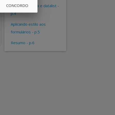
CONCORDO
select, textarea e datalist -
p.4
aplicando estilo aos
formulários - p.5
resumo - p.6