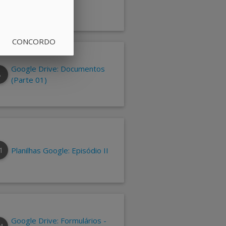
be your guide
CONCORDO
Google Drive: Documentos
8
(Parte 01)
1
Planilhas Google: Episódio II
Google Drive: Formulários -
4