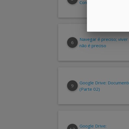
Conectando-se à TI.
Navegar é preciso; viver
6
não é preciso
Google Drive: Document
9
(Parte 02)
Google Drive:
12