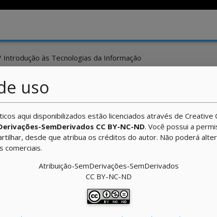
/ Introdução às Tecnologias da Informação
Tecnologias da Informação
de uso
ticos aqui disponibilizados estão licenciados através de Creati
Derivações-SemDerivados CC BY-NC-ND
. Você possui a perm
artilhar, desde que atribua os créditos do autor. Não poderá alte
Introdução à Educação a
1
ns comerciais.
Distância
Atribuição-SemDerivações-SemDerivados
CC BY-NC-ND
4
A TI está em e com tudo!