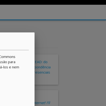
ve Commons
issão para
Uma Viagem Pela EAD: do
rá-los e nem
ensino por correspondência
2
aos cursos semipresenciais
do IMD
Welcome to the internet! I‘ll
5