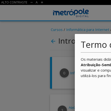
ALTO CONTRASTE
A
remove
add
Cursos
/
Informática para Internet
Introdução às 
arrow_back
Termo 
Os materiais didá
Atribuição-Sem
visualizar e comp
0
Informações
utilizá-los para fi
Hello, Mr. Anderson!
3